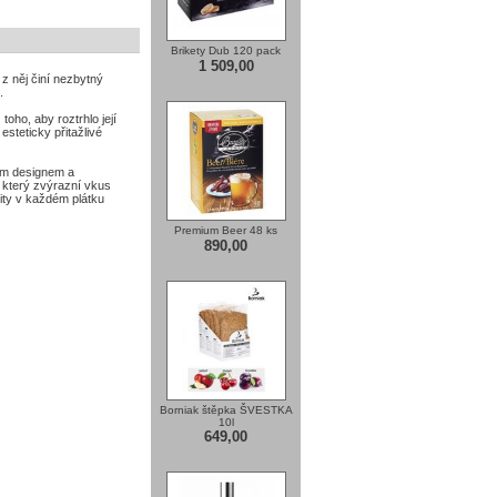
Brikety Dub 120 pack
1 509,00
 z něj činí nezbytný
.
oho, aby roztrhlo její
steticky přitažlivé
ím designem a
, který zvýrazní vkus
lity v každém plátku
Premium Beer 48 ks
890,00
Borniak štěpka ŠVESTKA
10l
649,00