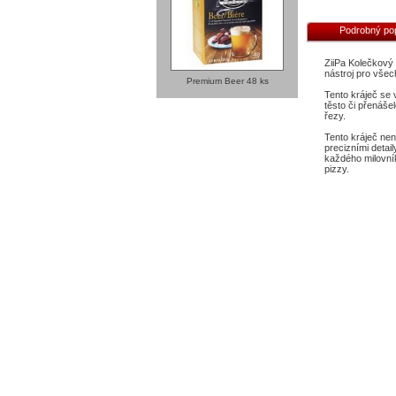
Podrobný po
ZiiPa Kolečkový 
nástroj pro vše
Premium Beer 48 ks
Tento kráječ se 
těsto či přenáše
řezy.
Tento kráječ ne
precizními detai
každého milovník
pizzy.