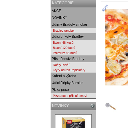
KATEGORIE
AKCE
NOVINKY
Udírny Bradely smoker
Bradley smoker
Udící brikety Bradley
Balení 48 kusů
Balení 120 kusů
Premium 48 kusů
Příslušenství Bradley
Rošty+další
Kryty udíren+teploměry
Koření a výroba
Udící štěpky Borniak
Pizza pece
Pizza pece příslušenství
NOVINKY