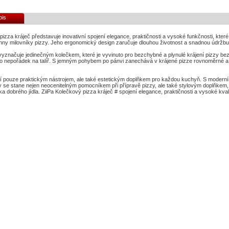
pis
pizza kráječ představuje inovativní spojení elegance, praktičnosti a vysoké funkčnosti, které
chny milovníky pizzy. Jeho ergonomický design zaručuje dlouhou životnost a snadnou údržbu
vyznačuje jedinečným kolečkem, které je vyvinuto pro bezchybné a plynulé krájení pizzy bez t
lo nepořádek na talíř. S jemným pohybem po pánvi zanechává v krájené pizze rovnoměrné a e
ní pouze praktickým nástrojem, ale také estetickým doplňkem pro každou kuchyň. S modern
ly se stane nejen neocenitelným pomocníkem při přípravě pizzy, ale také stylovým doplňkem
a dobrého jídla. ZiiPa Kolečkový pizza kráječ # spojení elegance, praktičnosti a vysoké kva