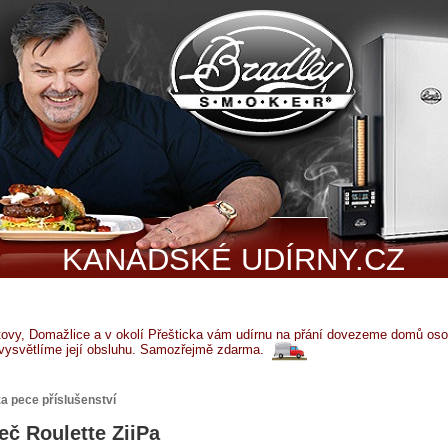
KANADSKÉ UDÍRNY.CZ
tovy, Domažlice a v okolí Přešticka vám udírnu na přání dovezeme domů osob
vysvětlíme její obsluhu. Samozřejmě zdarma.
za pece příslušenství
ječ Roulette ZiiPa