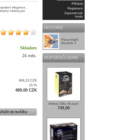
Přihlásit
í spojení elegance,
Registrace
zbytný nástroj pro
Zapomenuté
heslo
HISTORIE
Pizza kráječ
Roulette Z
Skladem
24 měs.
DOPORUČUJEME
404,13 CZK
21 %
489,00 CZK
Brikety Olše 48 pack
749,00
Vložit do košíku