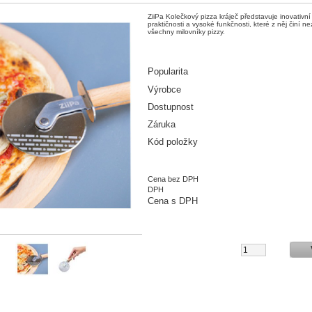
ZiiPa Kolečkový pizza kráječ představuje inovativn
praktičnosti a vysoké funkčnosti, které z něj činí ne
všechny milovníky pizzy.
Popularita
Výrobce
Dostupnost
Záruka
Kód položky
Cena bez DPH
DPH
Cena s DPH