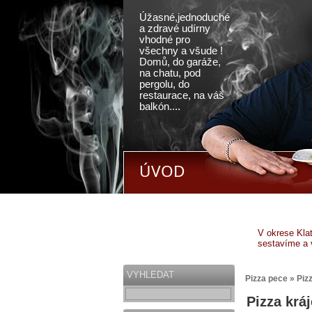
Úžasné,jednoduché
a zdravé udírny
vhodné pro
všechny a všude !
Domů, do garáže,
na chatu, pod
pergolu, do
restaurace, na váš
balkón....
ÚVOD
V okrese Kla
sestavíme a 
VYHLEDAT
Pizza pece » Piz
Pizza krá