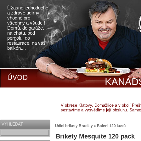
Úžasné,jednoduché
a zdravé udírny
vhodné pro
všechny a všude !
Domů, do garáže,
na chatu, pod
pergolu, do
restaurace, na váš
balkón....
ÚVOD
KANADS
V okrese Klatovy, Domažlice a v okolí Pře
sestavíme a vysvětlíme její obsluhu. Samo
VYHLEDAT
Udící brikety Bradley » Balení 120 kusů
Brikety Mesquite 120 pack