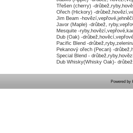
Třešen (cherry) -drůbež,ryby,hově
Ořech (Hickory) -drůbež,hovězí,v
Jim Beam -hovězí,vepřové,jehněč
Javor (Maple) -drůbež, ryby,vepřo
Mesquite -ryby,hovězí,vepřové,ka
Dub (Oak) -drůbež,hověcí,vepřové
Pacific Blend -drůbež,ryby,zelenin
Pekanový ořech (Pecan) -drůbež,
Special Blend - drůbež,ryby,hověz
Dub Whisky(Whisky Oak)- drůbež,
Powered by 