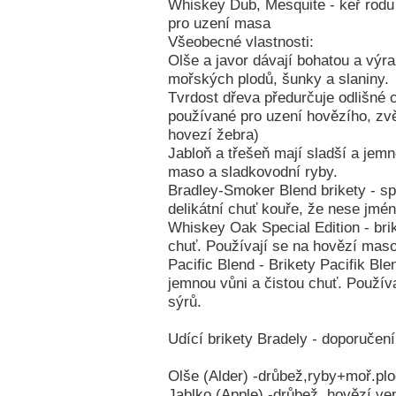
Whiskey Dub, Mesquite - keř rodu
pro uzení masa
Všeobecné vlastnosti:
Olše a javor dávají bohatou a výr
mořských plodů, šunky a slaniny.
Tvrdost dřeva předurčuje odlišné 
používané pro uzení hovězího, zv
hovezí žebra)
Jabloň a třešeň mají sladší a jem
maso a sladkovodní ryby.
Bradley-Smoker Blend brikety - sp
delikátní chuť kouře, že nese jmé
Whiskey Oak Special Edition - br
chuť. Používají se na hovězí maso
Pacific Blend - Brikety Pacifik Bl
jemnou vůni a čistou chuť. Použív
sýrů.
Udící brikety Bradely - doporučení
Olše (Alder) -drůbež,ryby+moř.plo
Jablko (Apple) -drůbež, hovězí,ve