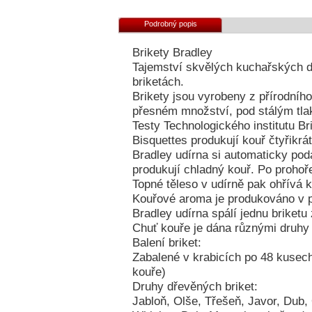
Podrobný popis
Brikety Bradley
Tajemství skvělých kuchařských d
briketách.
Brikety jsou vyrobeny z přírodního
přesném množství, pod stálým tla
Testy Technologického institutu Br
Bisquettes produkují kouř čtyřikrá
Bradley udírna si automaticky podá
produkují chladný kouř. Po prohoře
Topné těleso v udírně pak ohřívá k
Kouřové aroma je produkováno v p
Bradley udírna spálí jednu briketu
Chuť kouře je dána různými druhy 
Balení briket:
Zabalené v krabicích po 48 kusech
kouře)
Druhy dřevěných briket:
Jabloň, Olše, Třešeň, Javor, Dub, 