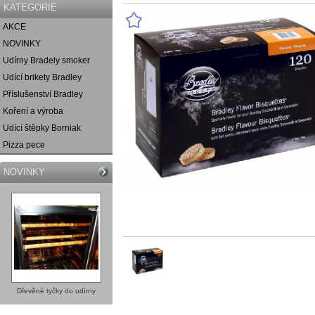
KATEGORIE
AKCE
NOVINKY
Udírny Bradely smoker
Udící brikety Bradley
Příslušenství Bradley
Koření a výroba
Udící štěpky Borniak
Pizza pece
NOVINKY
Dřevěné tyčky do udírny