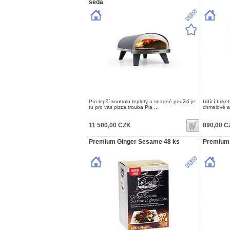
šedá
Pro lepší kontrolu teploty a snadné použití je
Udící brike
tu pro vás pizza trouba Pia ...
chmelové a 
11 500,00 CZK
890,00 C
Premium Ginger Sesame 48 ks
Premium 