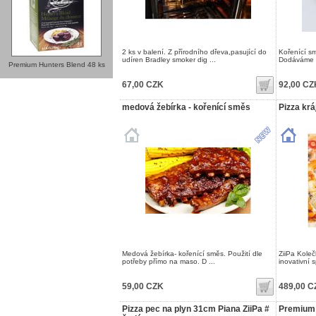
2 ks v balení. Z přírodního dřeva,pasující do
Kořenící s
udíren Bradley smoker dig ...
Dodáváme v
Premium Hunters Blend 48 ks
67,00 CZK
92,00 CZ
medová žebírka - kořenící směs
Pizza krá
Medová žebírka- kořenící směs. Použití dle
ZiiPa Koleč
potřeby přímo na maso. D ...
inovativní 
59,00 CZK
489,00 C
Pizza pec na plyn 31cm Piana ZiiPa #
Premium 