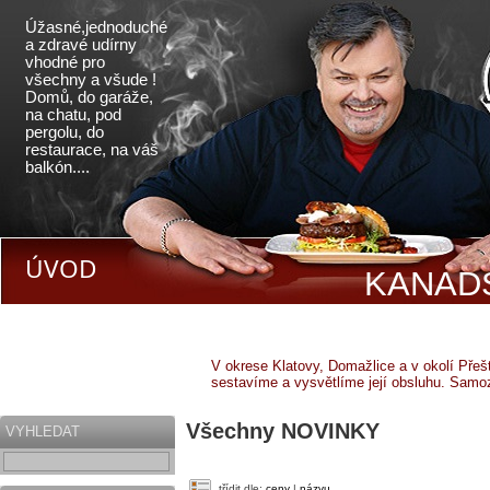
Úžasné,jednoduché
a zdravé udírny
vhodné pro
všechny a všude !
Domů, do garáže,
na chatu, pod
pergolu, do
restaurace, na váš
balkón....
ÚVOD
KANADS
V okrese Klatovy, Domažlice a v okolí Pře
sestavíme a vysvětlíme její obsluhu. Samo
Všechny NOVINKY
VYHLEDAT
třídit dle:
ceny
|
názvu