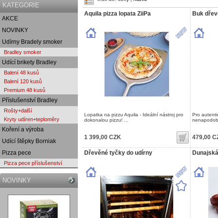
KATEGORIE
Aquila pizza lopata ZiiPa
Buk dřev
AKCE
NOVINKY
Udírny Bradely smoker
Bradley smoker
Udící brikety Bradley
Balení 48 kusů
Balení 120 kusů
Premium 48 kusů
Příslušenství Bradley
Rošty+další
Lopatka na pizzu Aquila - Ideální nástroj pro
Pro autent
Kryty udíren+teploměry
dokonalou pizzu! ...
nenapodobit
Koření a výroba
1 399,00 CZK
479,00 C
Udící štěpky Borniak
Pizza pece
Dřevěné tyčky do udírny
Dunajská
Pizza pece příslušenství
NOVINKY