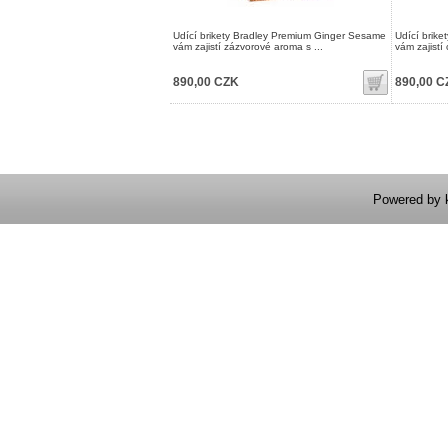
Udící brikety Bradley Premium Ginger Sesame
Udící brike
vám zajistí zázvorové aroma s ...
vám zajistí 
890,00 CZK
890,00 C
Powered by 