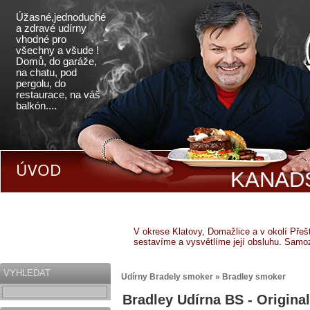
Úžasné,jednoduché
a zdravé udírny
vhodné pro
všechny a všude !
Domů, do garáže,
na chatu, pod
pergolu, do
restaurace, na váš
balkón....
ÚVOD
KANADS
V okrese Klatovy, Domažlice a v okolí Pře
sestavíme a vysvětlíme její obsluhu. Samo
VYHLEDAT
Udírny Bradely smoker » Bradley smoker
Bradley Udírna BS - Original