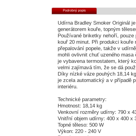
Podrobný popis
Udírna Bradley Smoker Originál je
generátorem kouře, topným tělesem
Používané briketky nehoří, pouze 
kouř 20 minut. Při produkci kouře
přepalování popele, takže v udírně
mohli ovlivnit chuť uzeného masa 
je vybavena termostatem, který kon
velmi zajímavá tím, že se dá použ
Díky nízké váze pouhých 18,14 kg
je zcela automatický a v případě p
interiéru.
Technické parametry:
Hmotnost: 18,14 kg
Venkovní rozměry udírny: 790 x 
Vnitřní objem udírny: 400 x 400 
Topné těleso: 500 W
Výkon: 220 - 240 V