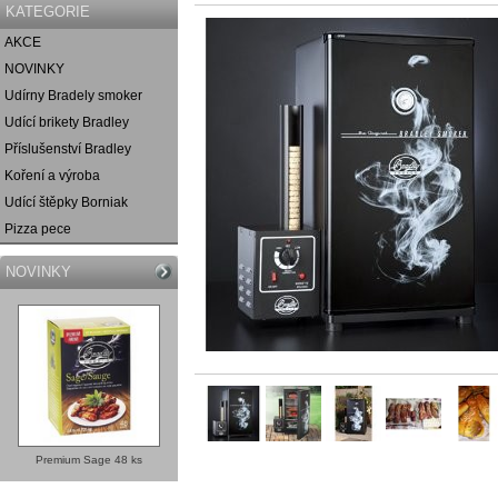
KATEGORIE
AKCE
NOVINKY
Udírny Bradely smoker
Udící brikety Bradley
Příslušenství Bradley
Koření a výroba
Udící štěpky Borniak
Pizza pece
NOVINKY
Premium Sage 48 ks