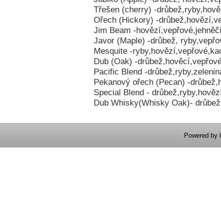
Třešen (cherry) -drůbež,ryby,hově
Ořech (Hickory) -drůbež,hovězí,v
Jim Beam -hovězí,vepřové,jehněč
Javor (Maple) -drůbež, ryby,vepřo
Mesquite -ryby,hovězí,vepřové,ka
Dub (Oak) -drůbež,hověcí,vepřové
Pacific Blend -drůbež,ryby,zelenin
Pekanový ořech (Pecan) -drůbež,
Special Blend - drůbež,ryby,hověz
Dub Whisky(Whisky Oak)- drůbež,
Powered by 