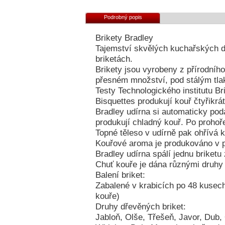
Podrobný popis
Brikety Bradley
Tajemství skvělých kuchařských d
briketách.
Brikety jsou vyrobeny z přírodního
přesném množství, pod stálým tla
Testy Technologického institutu Br
Bisquettes produkují kouř čtyřikrá
Bradley udírna si automaticky podá
produkují chladný kouř. Po prohoře
Topné těleso v udírně pak ohřívá k
Kouřové aroma je produkováno v p
Bradley udírna spálí jednu briketu
Chuť kouře je dána různými druhy 
Balení briket:
Zabalené v krabicích po 48 kusech
kouře)
Druhy dřevěných briket:
Jabloň, Olše, Třešeň, Javor, Dub, 