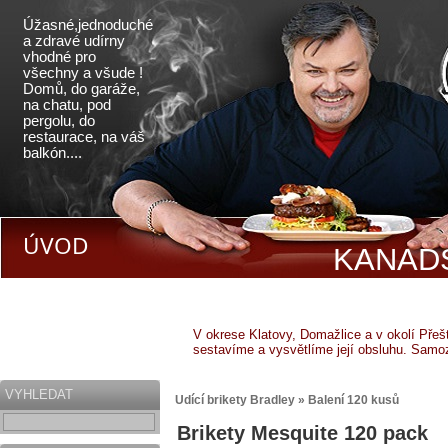
Úžasné,jednoduché
a zdravé udírny
vhodné pro
všechny a všude !
Domů, do garáže,
na chatu, pod
pergolu, do
restaurace, na váš
balkón....
ÚVOD
KANADS
V okrese Klatovy, Domažlice a v okolí Pře
sestavíme a vysvětlíme její obsluhu. Samo
VYHLEDAT
Udící brikety Bradley » Balení 120 kusů
Brikety Mesquite 120 pack