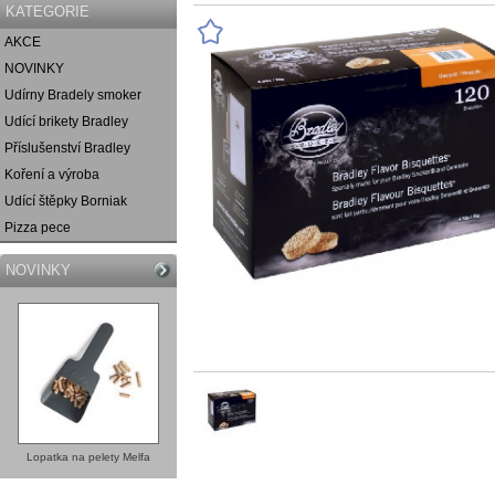
KATEGORIE
AKCE
NOVINKY
Udírny Bradely smoker
Udící brikety Bradley
Příslušenství Bradley
Koření a výroba
Udící štěpky Borniak
Pizza pece
NOVINKY
Lopatka na pelety Melfa