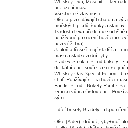
Whiskey Dub, Mesquite - keř rodu
pro uzení masa
Všeobecné vlastnosti:
Olše a javor dávají bohatou a výr
mořských plodů, šunky a slaniny.
Tvrdost dřeva předurčuje odlišné 
používané pro uzení hovězího, zv
hovezí žebra)
Jabloň a třešeň mají sladší a jem
maso a sladkovodní ryby.
Bradley-Smoker Blend brikety - sp
delikátní chuť kouře, že nese jmé
Whiskey Oak Special Edition - br
chuť. Používají se na hovězí maso
Pacific Blend - Brikety Pacifik Bl
jemnou vůni a čistou chuť. Použív
sýrů.
Udící brikety Bradely - doporučení
Olše (Alder) -drůbež,ryby+moř.plo
Jablko (Apple) -drůbež, hovězí,ve